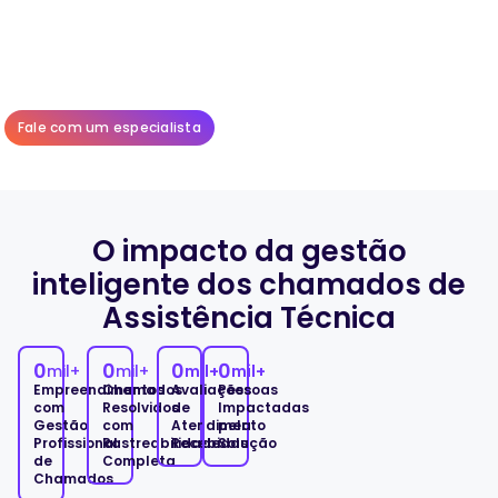
Fale com um especialista
O impacto da gestão
inteligente dos chamados de
Assistência Técnica
0
0
0
0
mil+
mil+
mil+
mil+
Empreendimentos
Chamados
Avaliações
Pessoas
com
Resolvidos
de
Impactadas
Gestão
com
Atendimento
pela
Profissional
Rastreabilidade
Recebidas
Solução
de
Completa
Chamados