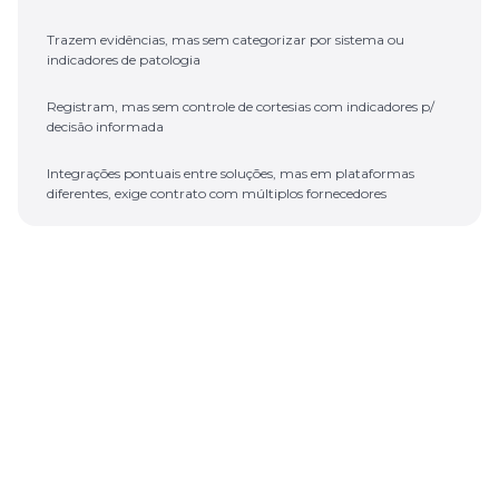
Trazem evidências, mas sem categorizar por sistema ou
indicadores de patologia
Registram, mas sem controle de cortesias com indicadores p/
decisão informada
Integrações pontuais entre soluções, mas em plataformas
diferentes, exige contrato com múltiplos fornecedores
PREDIALIZE
Configurável, geração automática de termos de conclusão e
agendamentos, notificações de status
Registro de causas e patologias vinculados ao sistema
construtivo + indicadores para retroalimentar novos projetos
Registro de custo por chamado + controle de improcedências e
cortesias com dashboards para tomada de decisão estratégica